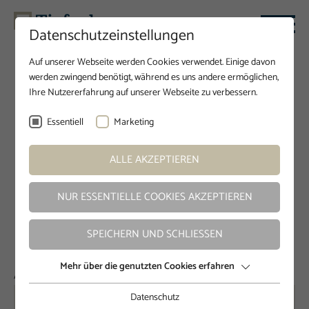
Datenschutzeinstellungen
Auf unserer Webseite werden Cookies verwendet. Einige davon
werden zwingend benötigt, während es uns andere ermöglichen,
Ihre Nutzererfahrung auf unserer Webseite zu verbessern.
Kontakt
Essentiell
Marketing
Kontaktieren Sie uns noch heute.
ALLE AKZEPTIEREN
Füllen Sie unser Kontaktformular aus. Gern unterstützen wir
Sie
NUR ESSENTIELLE COOKIES AKZEPTIEREN
bei allen Schadenangelegenheiten für mehr Unabhängigkeit.
SPEICHERN UND SCHLIESSEN
Mehr über die genutzten Cookies erfahren
Anrede
*
Datenschutz