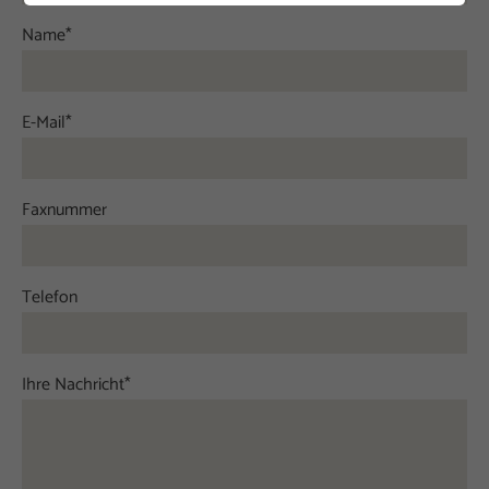
Name
*
E-Mail
*
Faxnummer
Telefon
Ihre Nachricht
*